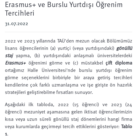
Erasmus+ ve Burslu Yurtdışı Öğrenim
Tercihleri
31.07.2022
2022 ve 2023 yıllarında TAÜ'den mezun olacak Bölümümüz
lisans öğrencilerinin (a) yurtiçi (veya yurtdışındaki)
gönüllü
staj
yapma, (b) yurtdışındaki anlaşmalı üniversitelerdeki
Erasmus+
öğrenimi görme ve (c) müstakbel
çift diploma
ortağımız
Halle Üniversitesi
'nde burslu yurtdışı öğrenim
görme seçeneklerini birbiriyle bir araya getiriş tercihleri
kendilerine çok farklı uzmanlaşma ve işe girişte ön hazırlık
stratejileri geliştirebilme fırsatları sunuyor.
Aşağıdaki ilk tabloda, 2022 (15 öğrenci) ve 2023 (24
öğrenci) mezuniyet aşamasına gelen iktisat öğrencilerimizin
kısa veya uzun süreli gönüllü staj dönemlerini hangi firma
veya kurumlarda geçirmeyi tercih ettiklerini gösteriyor:
Tablo
1
.