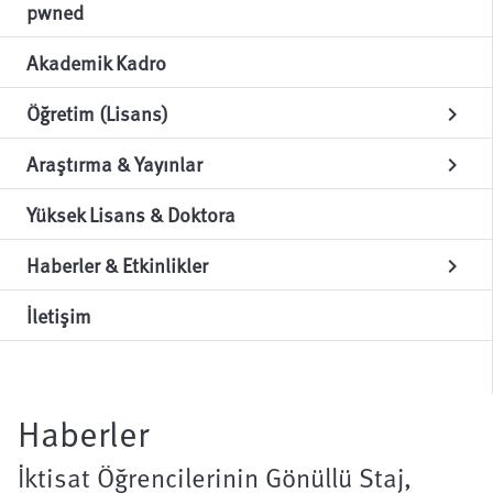
pwned
Akademik Kadro
Öğretim (Lisans)
chevron_right
Araştırma & Yayınlar
chevron_right
Yüksek Lisans & Doktora
Haberler & Etkinlikler
chevron_right
İletişim
Haberler
İktisat Öğrencilerinin Gönüllü Staj,