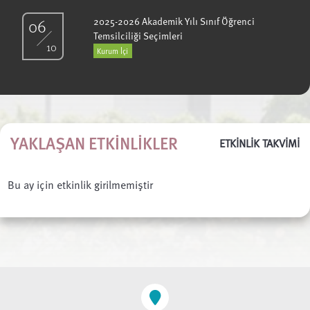
06
2025-2026 Akademik Yılı Sınıf Öğrenci
Temsilciliği Seçimleri
10
Kurum İçi
YAKLAŞAN ETKINLIKLER
ETKİNLİK TAKVİMİ
Bu ay için etkinlik girilmemiştir