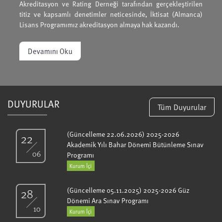
Akreditasyon ve Rating Derneği tarafından gerçekleştirilen
titiz ve kapsamlı denetimler neticesinde, İktisat (Almanca)
Lisans Programımız akreditasyon almaya hak kazandı.
Devamını Oku
DUYURULAR
Tüm Duyurular
(Güncelleme 22.06.2026) 2025-2026
22
Akademik Yılı Bahar Dönemi Bütünleme Sınav
06
Programı
Kurum İçi
28
(Güncelleme 05.11.2025) 2025-2026 Güz
Dönemi Ara Sınav Programı
10
Kurum İçi