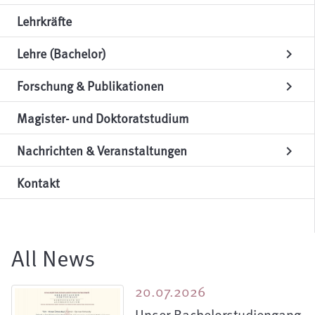
Lehrkräfte
Lehre (Bachelor)
chevron_right
Forschung & Publikationen
chevron_right
Magister- und Doktoratstudium
Nachrichten & Veranstaltungen
chevron_right
Kontakt
All News
20.07.2026
Unser Bachelorstudiengang