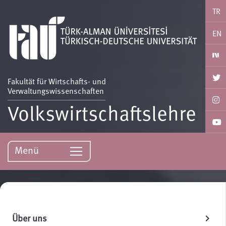
TR
EN
Fakultät für Wirtschafts- und
Verwaltungswissenschaften
Volkswirtschaftslehre
Menü
Über uns
chevron_right