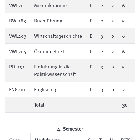
VWL201
Mikroökonomik
D
2
2
6
BWL183
Buchführung
D
2
2
5
VWL203
Wirtschaftsgeschichte
D
3
0
6
VWL205
Ökonometrie I
D
2
2
6
POL191
Einführung in die
D
3
0
5
Politikwissenschaft
ENG201
Englisch 3
D
3
0
2
Total
30
4. Semester