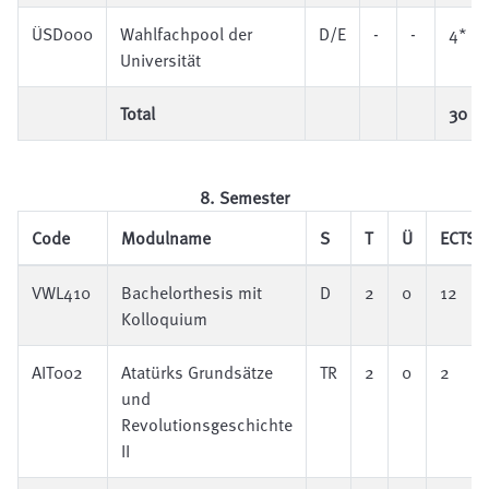
ÜSD000
Wahlfachpool der
D/E
-
-
4*
Universität
Total
30
8. Semester
Code
Modulname
S
T
Ü
ECTS
VWL410
Bachelorthesis mit
D
2
0
12
Kolloquium
AIT002
Atatürks Grundsätze
TR
2
0
2
und
Revolutionsgeschichte
II