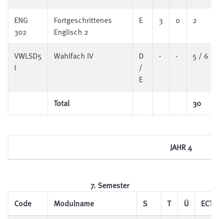
ENG
Fortgeschrittenes
E
3
0
2
302
Englisch 2
VWLSD5
Wahlfach IV
D
-
-
5 / 6
I
/
E
Total
30
JAHR 4
7. Semester
Code
Modulname
S
T
Ü
ECTS