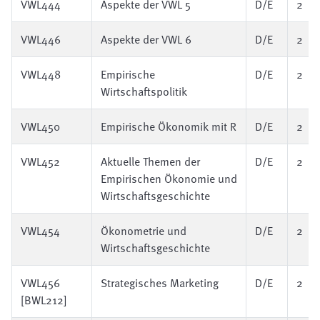
VWL444
Aspekte der VWL 5
D/E
2
VWL446
Aspekte der VWL 6
D/E
2
VWL448
Empirische
D/E
2
Wirtschaftspolitik
VWL450
Empirische Ökonomik mit R
D/E
2
VWL452
Aktuelle Themen der
D/E
2
Empirischen Ökonomie und
Wirtschaftsgeschichte
VWL454
Ökonometrie und
D/E
2
Wirtschaftsgeschichte
VWL456
Strategisches Marketing
D/E
2
[BWL212]