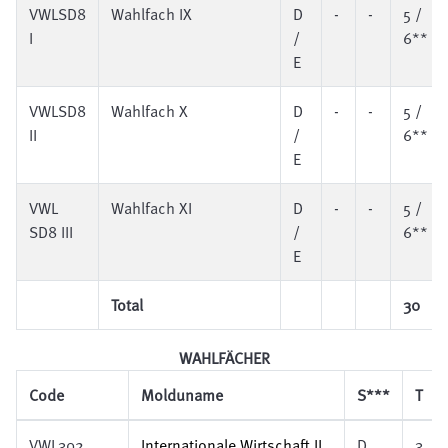
VWLSD8
Wahlfach IX
D
-
-
5 /
I
/
6**
E
VWLSD8
Wahlfach X
D
-
-
5 /
II
/
6**
E
VWL
Wahlfach XI
D
-
-
5 /
SD8 III
/
6**
E
Total
30
WAHLFÄCHER
Code
Molduname
S***
T
VWL302
Internationale Wirtschaft
II
D
3