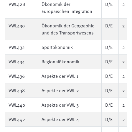
VWL428
Ökonomik der
D/E
2
Europäischen Integration
VWL430
Ökonomik der Geographie
D/E
2
und des Transportwesens
VWL432
Sportökonomik
D/E
2
VWL434
Regionalökonomik
D/E
2
VWL436
Aspekte der VWL 1
D/E
2
VWL438
Aspekte der VWL 2
D/E
2
VWL440
Aspekte der VWL 3
D/E
2
VWL442
Aspekte der VWL 4
D/E
2