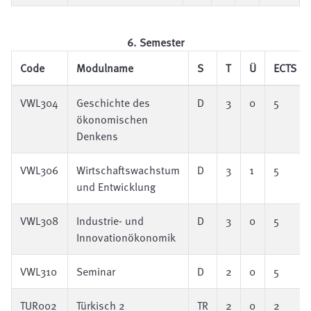
6. Semester
Code
Modulname
S
T
Ü
ECTS
VWL304
Geschichte des
D
3
0
5
ökonomischen
Denkens
VWL306
Wirtschaftswachstum
D
3
1
5
und Entwicklung
VWL308
Industrie- und
D
3
0
5
Innovationökonomik
VWL310
Seminar
D
2
0
5
TUR002
Türkisch 2
TR
2
0
2