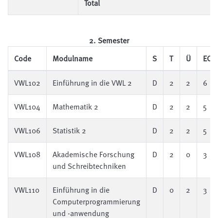
Total
2. Semester
Code
Modulname
S
T
Ü
ECT
VWL102
Einführung in die VWL 2
D
2
2
6
VWL104
Mathematik 2
D
2
2
5
VWL106
Statistik 2
D
2
2
5
VWL108
Akademische Forschung
D
2
0
3
und Schreibtechniken
VWL110
Einführung in die
D
0
2
3
Computerprogrammierung
und -anwendung