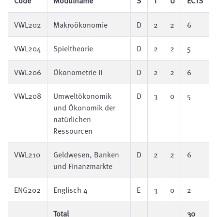
Code
Modulname
S
T
Ü
ECTS
VWL202
Makroökonomie
D
2
2
6
VWL204
Spieltheorie
D
2
2
5
VWL206
Ökonometrie II
D
2
2
6
VWL208
Umweltökonomik
D
3
0
5
und Ökonomik der
natürlichen
Ressourcen
VWL210
Geldwesen, Banken
D
2
2
6
und Finanzmarkte
ENG202
Englisch 4
E
3
0
2
Total
30