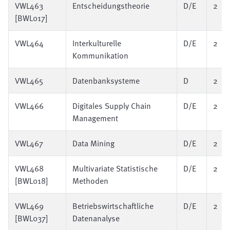
VWL463
Entscheidungstheorie
D/E
2
[BWL017]
VWL464
Interkulturelle
D/E
2
Kommunikation
VWL465
Datenbanksysteme
D
2
VWL466
Digitales Supply Chain
D/E
2
Management
VWL467
Data Mining
D/E
2
VWL468
Multivariate Statistische
D/E
2
[BWL018]
Methoden
VWL469
Betriebswirtschaftliche
D/E
2
[BWL037]
Datenanalyse