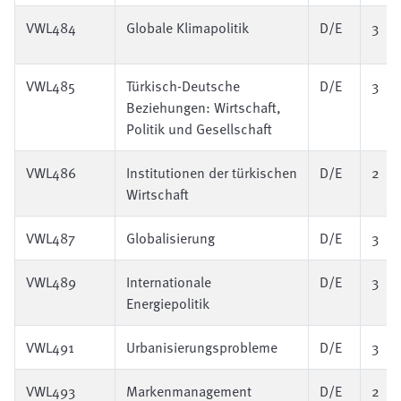
VWL484
Globale Klimapolitik
D/E
3
VWL485
Türkisch-Deutsche
D/E
3
Beziehungen: Wirtschaft,
Politik und Gesellschaft
VWL486
Institutionen der türkischen
D/E
2
Wirtschaft
VWL487
Globalisierung
D/E
3
VWL489
Internationale
D/E
3
Energiepolitik
VWL491
Urbanisierungsprobleme
D/E
3
VWL493
Markenmanagement
D/E
2