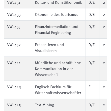
VWL431
Kultur- und Kunstökonomik
D/E
2
VWL433
Ökonomie des Tourismus
D/E
2
VWL435
Finanzintermediation und
D/E
2
Financial Engineering
VWL437
Präsentieren und
D/E
2
Visualisieren
VWL441
Mündliche und schriftliche
D/E
2
Kommunikation in der
Wissenschaft
VWL443
Englisch Fachkurs für
E
2
Wirtschaftswissenschaftler
VWL445
Text Mining
D/E
2