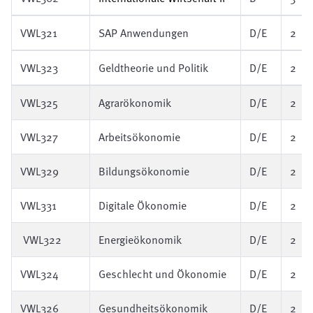
VWL321
SAP Anwendungen
D/E
2
VWL323
Geldtheorie und Politik
D/E
2
VWL325
Agrarökonomik
D/E
2
VWL327
Arbeitsökonomie
D/E
2
VWL329
Bildungsökonomie
D/E
2
VWL331
Digitale Ökonomie
D/E
2
VWL322
Energieökonomik
D/E
2
VWL324
Geschlecht und Ökonomie
D/E
2
VWL326
Gesundheitsökonomik
D/E
2