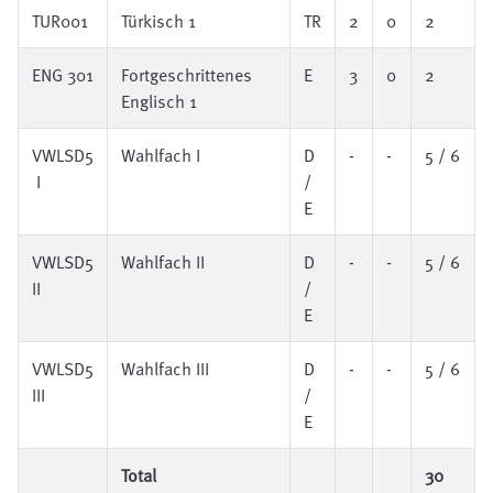
TUR001
Türkisch 1
TR
2
0
2
ENG 301
Fortgeschrittenes
E
3
0
2
Englisch 1
VWLSD5
Wahlfach I
D
-
-
5 / 6
I
/
E
VWLSD5
Wahlfach II
D
-
-
5 / 6
II
/
E
VWLSD5
Wahlfach III
D
-
-
5 / 6
III
/
E
Total
30