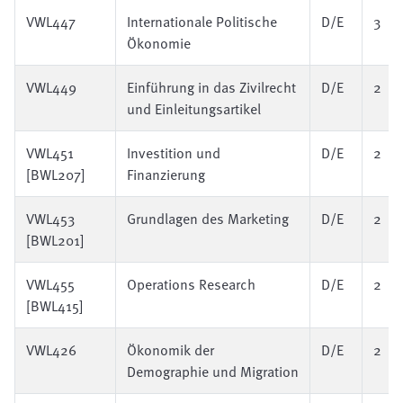
VWL447
Internationale Politische
D/E
3
Ökonomie
VWL449
Einführung in das Zivilrecht
D/E
2
und Einleitungsartikel
VWL451
Investition und
D/E
2
[BWL207]
Finanzierung
VWL453
Grundlagen des Marketing
D/E
2
[BWL201]
VWL455
Operations Research
D/E
2
[BWL415]
VWL426
Ökonomik der
D/E
2
Demographie und Migration