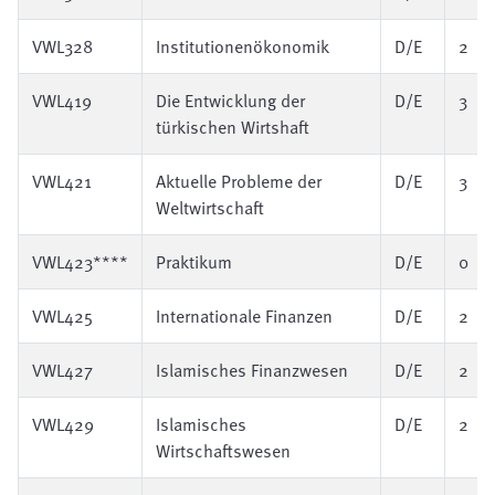
VWL328
Institutionenökonomik
D/E
2
VWL419
Die Entwicklung der
D/E
3
türkischen Wirtshaft
VWL421
Aktuelle Probleme der
D/E
3
Weltwirtschaft
VWL423****
Praktikum
D/E
0
VWL425
Internationale Finanzen
D/E
2
VWL427
Islamisches Finanzwesen
D/E
2
VWL429
Islamisches
D/E
2
Wirtschaftswesen