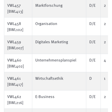
VWL457
Marktforschung
D/E
2
[BWL413]
VWL458
Organisation
D/E
2
[BWL102]
VWL459
Digitales Marketing
D/E
2
[BWL007]
VWL460
Unternehmensplanspiel
D/E
4
[BWL402]
VWL461
Wirtschaftsethik
D
1
[BWL417]
VWL462
E-Business
D/E
2
[BWL216]