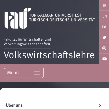
TR
EN
Fakultät für Wirtschafts- und
Verwaltungswissenschaften
Volkswirtschaftslehre
Menü
Über uns
chevron_right