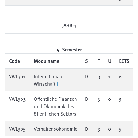
JAHR 3
5. Semester
Code
Modulname
S
T
Ü
ECTS
VWL301
Internationale
D
3
1
6
Wirtschaft
I
VWL303
Öffentliche Finanzen
D
3
0
5
und Ökonomik des
öffentlichen Sektors
VWL305
Verhaltensökonomie
D
3
0
5