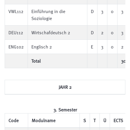
VWL112
Einführung in die
D
3
0
3
Soziologie
DEU112
Wirtschafdeutsch 2
D
2
0
3
ENG102
Englisch 2
E
3
0
2
Total
30
JAHR 2
3. Semester
Code
Modulname
S
T
Ü
ECTS