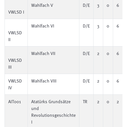
Wahlfach V
D/E
3
0
6
VWLSD I
Wahlfach VI
D/E
3
0
6
VWLSD
II
Wahlfach VII
D/E
2
0
6
VWLSD
III
VWLSD
Wahlfach VIII
D/E
2
0
6
IV
AIT001
Atatürks Grundsätze
TR
2
0
2
und
Revolutionsgeschichte
I