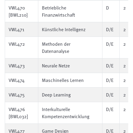
VWL470
Betriebliche
D
2
[BWL210]
Finanzwirtschaft
VWL471
Künstliche Intelligenz
D/E
2
VWL472
Methoden der
D/E
2
Datenanalyse
VWL473
Neurale Netze
D/E
2
VWL474
Maschinelles Lernen
D/E
2
VWL475
Deep Learning
D/E
2
VWL476
Interkulturelle
D/E
2
[BWL032]
Kompetenzentwicklung
VWL477
Game Design
D/E
2